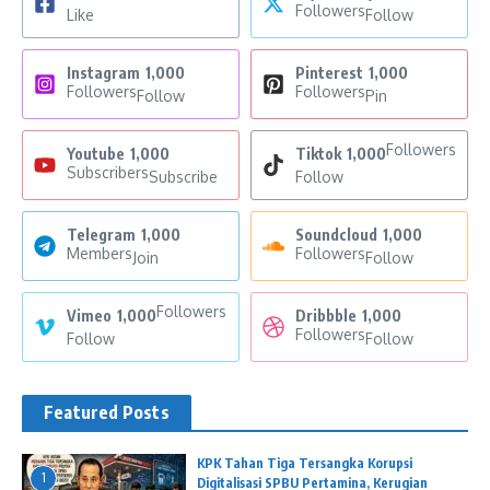
Followers
Like
Follow
Instagram
1,000
Pinterest
1,000
Followers
Followers
Follow
Pin
Followers
Youtube
1,000
Tiktok
1,000
Subscribers
Subscribe
Follow
Telegram
1,000
Soundcloud
1,000
Members
Followers
Join
Follow
Followers
Vimeo
1,000
Dribbble
1,000
Followers
Follow
Follow
Featured Posts
KPK Tahan Tiga Tersangka Korupsi
1
Digitalisasi SPBU Pertamina, Kerugian