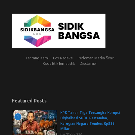
Tentang Kami
Box Redaksi
Pedoman Media Siber
Kode Etik Jurnalistik
Disclaimer
Featured Posts
KPK Tahan Tiga Tersangka Korupsi
1
Digitalisasi SPBU Pertamina,
Kerugian Negara Tembus Rp322
Miliar
06/08/2026