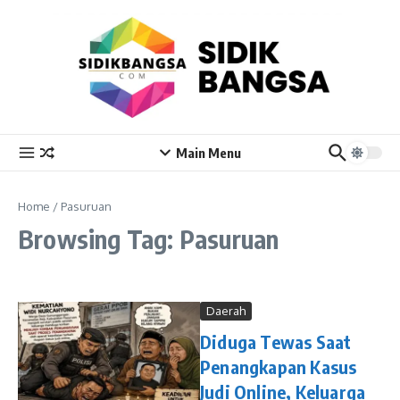
Skip to content
Main Menu
Home
/
Pasuruan
Browsing Tag: Pasuruan
Daerah
Diduga Tewas Saat
Penangkapan Kasus
Judi Online, Keluarga